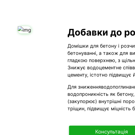
Добавки до ро
Домішки для бетону і розч
бетонуванні, а також для в
гладкою поверхнею, з щіль
Знижує водоцементне співв
цементу, істотно підвищує 
Для зниженняводопоглинанн
водопроникність як бетону,
(закупорює) внутрішні поро
тріщин, підвищує міцність б
Консультація