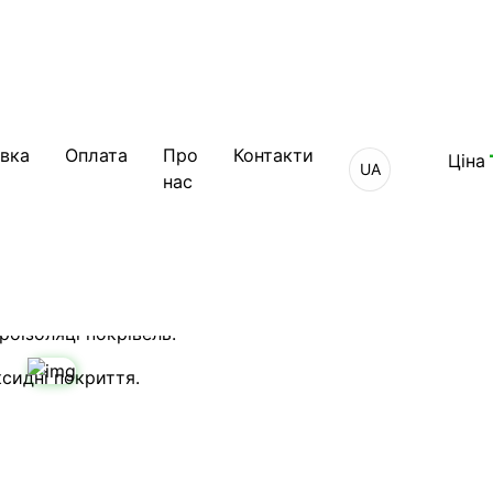
вка
Оплата
Про
Контакти
Ціна
UA
, безшовна
нас
рні покриття
и.
роізоляці покрівель.
ксидні покриття.