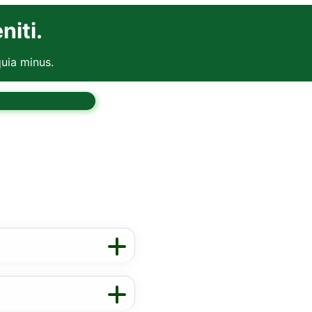
niti.
uia minus.