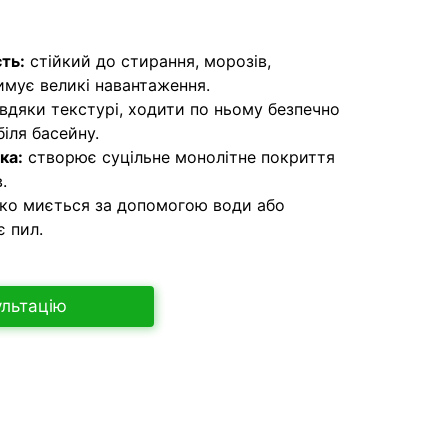
сть:
стійкий до стирання, морозів,
имує великі навантаження.
вдяки текстурі, ходити по ньому безпечно
біля басейну.
ка:
створює суцільне монолітне покриття
.
ко миється за допомогою води або
є пил.
ультацію