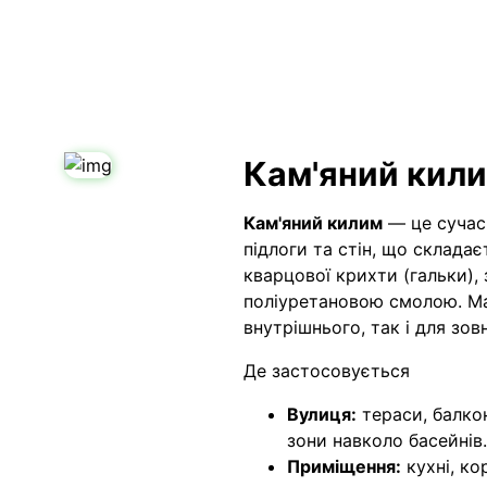
Кам'яний кил
Кам'яний килим
— це
сучас
підлоги та стін, що склада
кварцової крихти (гальки),
поліуретановою смолою
. М
внутрішнього, так і для зо
Де застосовується
Вулиця:
тераси, балкон
зони навколо басейнів.
Приміщення:
кухні, ко