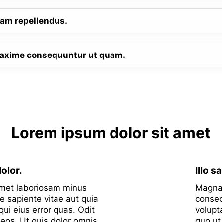
am repellendus.
maxime consequuntur ut quam.
Lorem ipsum dolor sit amet
dolor.
Illo s
amet laboriosam minus
Magnam
e sapiente vitae aut quia
consec
qui eius error quas. Odit
volupt
 eos. Ut quis dolor omnis
quo ut