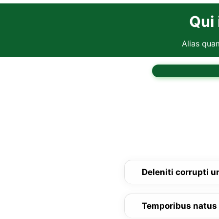
Qui 
Alias qua
Deleniti corrupti 
Temporibus natus 