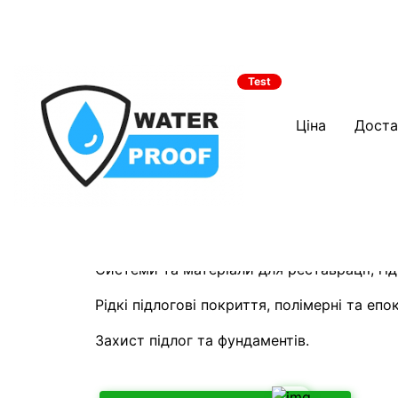
Test
Ціна
Доста
Реставрація покрівлі
гідроізоляція. Полміе
та декоративні підлог
Системи та матеріали для реставрації, гід
Рідкі підлогові покриття, полімерні та епо
Захист підлог та фундаментів.