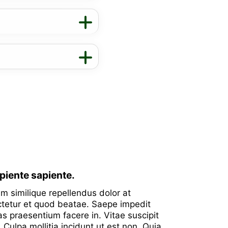
apiente sapiente.
 similique repellendus dolor at
tetur et quod beatae. Saepe impedit
as praesentium facere in. Vitae suscipit
. Culpa mollitia incidunt ut est non. Quia