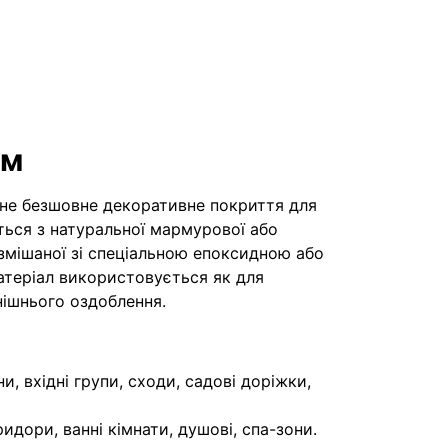
им
не безшовне декоративне покриття для
ється з натуральної мармурової або
 змішаної зі спеціальною епоксидною або
атеріал використовується як для
внішнього оздоблення.
и, вхідні групи, сходи, садові доріжки,
ридори, ванні кімнати, душові, спа-зони.