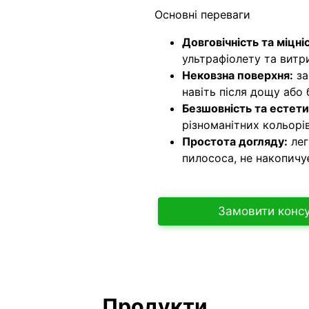
Основні переваги
Довговічність та міцні
ультрафіолету та витр
Нековзна поверхня:
за
навіть після дощу або 
Безшовність та естети
різноманітних кольорів
Простота догляду:
лег
пилососа, не накопичу
Замовити конс
Продукти